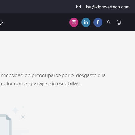
lisa@klpowertech.com
táctenos
ay necesidad de preocuparse por el desgaste o la
 motor con engranajes sin escobillas.