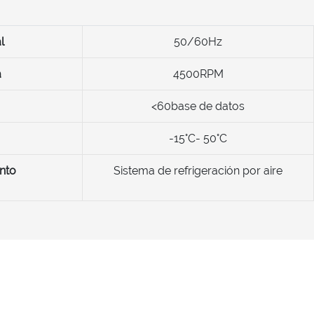
l
50/60Hz
a
4500RPM
<60base de datos
-15°C- 50°C
nto
Sistema de refrigeración por aire