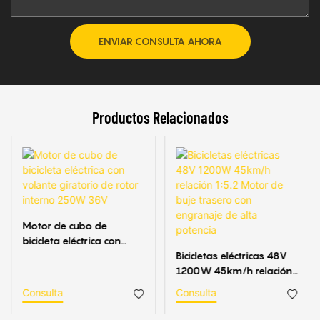
ENVIAR CONSULTA AHORA
Productos Relacionados
Motor de cubo de
bicicleta eléctrica con
volante giratorio de rotor
Bicicletas eléctricas 48V
interno 250W 36V
1200W 45km/h relación
1:5.2 Motor de buje
Consulta
Consulta
trasero con engranaje de
alta potencia