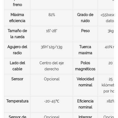
freno
Máxima
82%
Grado de
<55base 
eficiencia
ruido
datos
Tamaño de
16”-28”
Peso
3kg
la rueda
Agujero del
36H*12g/13g
Tuerca
40N.m
radio
maxima
Lado del
Centro del eje
Polos
20
cable
derecho
magnéticos
Sensor
Opcional
Velocidad
25
nominal
kilómetro
por hora
Temperatura
-20-45℃
Eficiencia
≥82%
nominal
Sensor de
Opcional
Integrar
Opciona