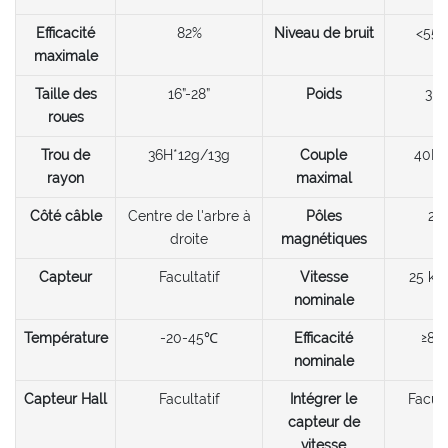
Efficacité
82%
Niveau de bruit
<55
maximale
Taille des
16”-28”
Poids
3kg
roues
Trou de
36H*12g/13g
Couple
40N
rayon
maximal
Côté câble
Centre de l'arbre à
Pôles
20
droite
magnétiques
Capteur
Facultatif
Vitesse
25 km
nominale
Température
-20-45℃
Efficacité
≥82
nominale
Capteur Hall
Facultatif
Intégrer le
Facult
capteur de
vitesse