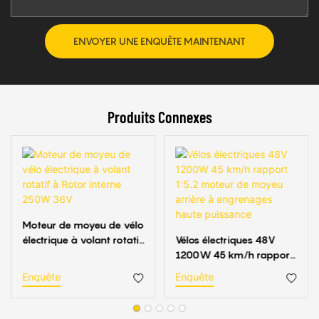
ENVOYER UNE ENQUÊTE MAINTENANT
Produits Connexes
Moteur de moyeu de vélo
électrique à volant rotatif
Vélos électriques 48V
à Rotor interne 250W
1200W 45 km/h rapport
36V
1:5.2 moteur de moyeu
Enquête
Enquête
arrière à engrenages
haute puissance