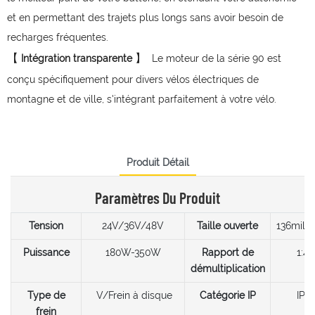
et en permettant des trajets plus longs sans avoir besoin de
recharges fréquentes.
【
】
Intégration transparente
Le moteur de la série 90 est
conçu spécifiquement pour divers vélos électriques de
montagne et de ville, s'intégrant parfaitement à votre vélo.
Produit Détail
Paramètres Du Produit
Tension
24V/36V/48V
Taille ouverte
136milli
Puissance
180W-350W
Rapport de
1:4.
démultiplication
Type de
V/Frein à disque
Catégorie IP
IP6
frein