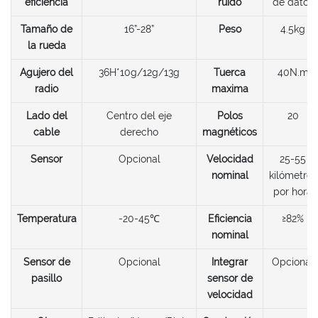
eficiencia
ruido
de datos
Tamaño de
16”-28”
Peso
4.5kg
la rueda
Agujero del
36H*10g/12g/13g
Tuerca
40N.m
radio
maxima
Lado del
Centro del eje
Polos
20
cable
derecho
magnéticos
Sensor
Opcional
Velocidad
25-55
nominal
kilómetros
por hora
Temperatura
-20-45℃
Eficiencia
≥82%
nominal
Sensor de
Opcional
Integrar
Opcional
pasillo
sensor de
velocidad