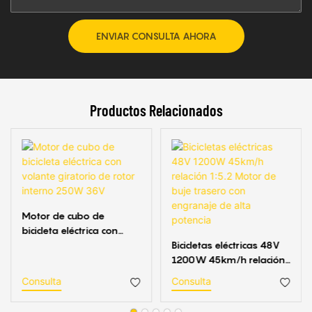
ENVIAR CONSULTA AHORA
Productos Relacionados
Motor de cubo de
bicicleta eléctrica con
volante giratorio de rotor
Bicicletas eléctricas 48V
interno 250W 36V
1200W 45km/h relación
1:5.2 Motor de buje
Consulta
Consulta
trasero con engranaje de
alta potencia