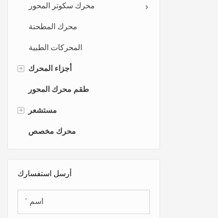
محرك سكوتر المحور
محرك المطحنة
المحركات الطبية
+
أجزاء المحرك
عجلة التروس
طقم محرك المحور
+
محرك الحديد الأساسية
مستشعر
المغزل المحرك
مستشعر الدراجة الكهربائية
محرك مخصص
غطاء جانبي للمحرك
مجسات القوة
مستشعر خلايا الحمل
أرسل استفسارك
اسم