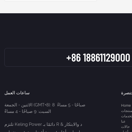
+86 18861129000
تصرة
ساعات العمل
الاثنين - الجمعة (GMT+8): 8 صباحًا - 5 مساءً
Home
منتجات
السبت: 9 صباحًا - 4 مساءً
لخدمات
عنا
تلتزم Keling Power دائمًا بـ R & د والابتكار
حالات
أخبار