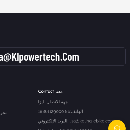
sa@klpowertech.com
Contact معنا
جهة الاتصال: ليزا
الهاتف:86 18861129000
محرك 
lisa@keling-ebike.com
البريد الإلكتروني: