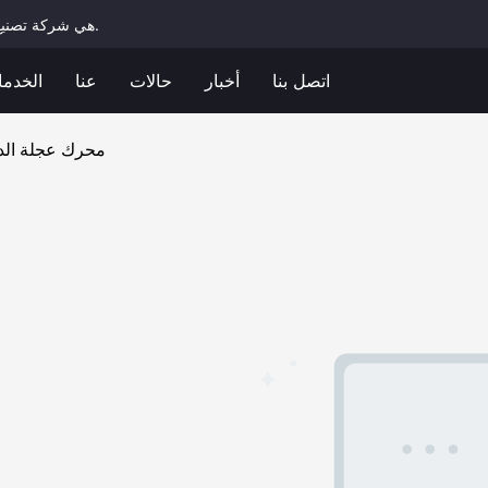
Keling Power هي شركة تصنيع محترفة للمحركات الكهربائية المحورية توفر حلولاً مخصصة.
اتصل بنا
أخبار
حالات
عنا
الخدم
محرك عجلة الدر