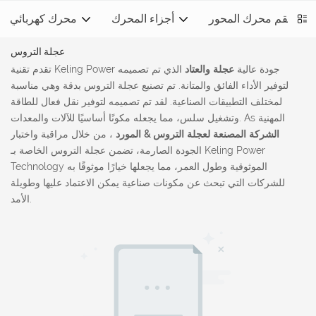
طقم محرك المحور
أجزاء المحرك
محرك كهربائي
عجلة التروس
تقدم تقنية Keling Power جودة عالية
عجلة والعتاد
الذي تم تصميمه
لتوفير الأداء الفائق والمتانة. تم تصنيع عجلة التروس بدقة وهي مناسبة
لمختلف التطبيقات الصناعية. لقد تم تصميمه لتوفير نقل فعال للطاقة
وتشغيل سلس، مما يجعله مكونًا أساسيًا للآلات والمعدات. As المهنية
الشركة المصنعة لعجلة التروس & المورد
، من خلال مراقبة واختبار
الجودة الصارمة، تضمن عجلة التروس الخاصة بـ Keling Power
Technology الموثوقية وطول العمر، مما يجعلها خيارًا موثوقًا به
للشركات التي تبحث عن مكونات صناعية يمكن الاعتماد عليها وطويلة
الأمد.