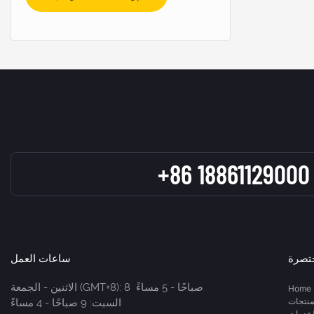
+86 18861129000
تصرة
ساعات العمل
الاثنين - الجمعة (GMT+8): 8 صباحًا - 5 مساءً
Home
منتجات
السبت: 9 صباحًا - 4 مساءً
لخدمات