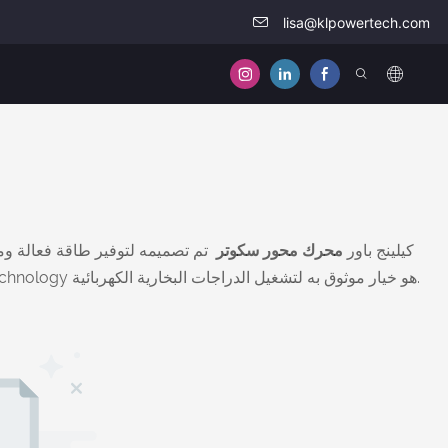
lisa@klpowertech.com
كيلينج باور
محرك محور سكوتر
تم تصميمه لتوفير طاقة فعالة ومو
على مستوى منخفض. سواء تم استخدامه للنقل الشخصي أو خدمات التوصيل التجارية، فإن محرك محور السكوتر E من Keling Power Technology هو خيار موثوق به لتشغيل الدراجات البخارية الكهربائية.