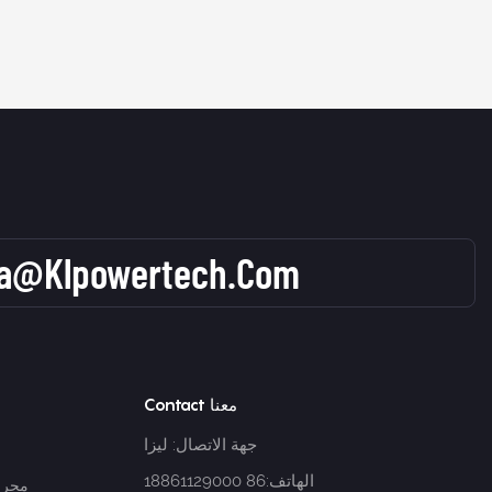
sa@klpowertech.com
Contact معنا
جهة الاتصال: ليزا
الهاتف:86 18861129000
محرك 