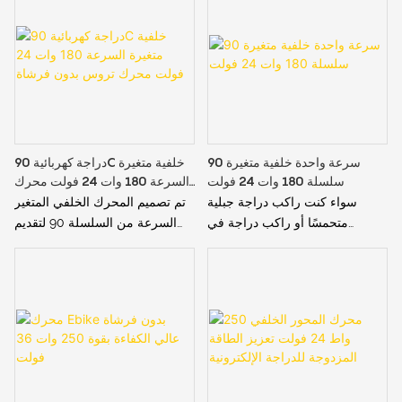
البلاستيكي، وهي رفيقك المثالي
يعمل على زيادة عمر البطارية إلى
لأي مغامرة
الحد الأقصى عن طريق تقليل
فقدان الطاقة أثناء التشغيل
سرعة واحدة خلفية متغيرة 90
دراجة كهربائية 90C خلفية متغيرة
سلسلة 180 وات 24 فولت
السرعة 180 وات 24 فولت محرك
تروس بدون فرشاة
سواء كنت راكب دراجة جبلية
تم تصميم المحرك الخلفي المتغير
متحمسًا أو راكب دراجة في
السرعة من السلسلة 90 لتقديم
المدينة، فإن المحرك الخلفي
أداء متميز عبر مجموعة متنوعة من
المتغير السرعة أحادي السرعة من
التضاريس، مما يجعله الخيار الأمثل
سلسلة 90 يوفر التنوع والتحكم
للدراجات الكهربائية الجبلية
والموثوقية التي تحتاجها للتعامل مع
والمدنية على حد سواء.
أي تضاريس بثقة.