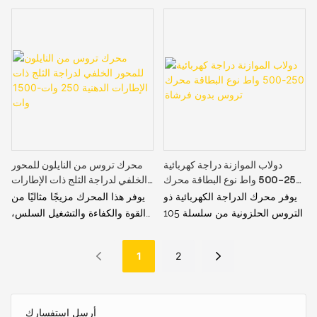
أداء متميز عبر مجموعة متنوعة من
عالي السرعة على شكل زهرة 36 ​​
التضاريس، مما يجعله الخيار الأمثل
فولت 250 واط. تم تصميم هذا
للدراجات الكهربائية الجبلية
المحرك لأولئك الذين يقدرون
والمدنية على حد سواء.
الكفاءة والتصميم على حد سواء،
وهو يدفع رحلتك إلى سرعة 25
كم/ساعة بسلاسة، مما يجعله
مثاليًا للتنقل في المناطق الحضرية
ورحلات نهاية الأسبوع غير الرسمية
دولاب الموازنة دراجة كهربائية
محرك تروس من النايلون للمحور
250-500 واط نوع البطاقة محرك
الخلفي لدراجة الثلج ذات الإطارات
تروس بدون فرشاة
الدهنية 250 وات-1500 وات
يوفر محرك الدراجة الكهربائية ذو
يوفر هذا المحرك مزيجًا مثاليًا من
التروس الحلزونية من سلسلة 105
القوة والكفاءة والتشغيل السلس،
خرجًا قويًا بقدرة 500 واط، وهو
مما يجعل تجربة ركوب الدراجات
متوافق تمامًا مع نظام 48 فولت،
الخاصة بك سهلة وممتعة
1
2
مما يوفر عزم الدوران والسرعة
التي تحتاجها لرحلة مبهجة
أرسل استفسارك