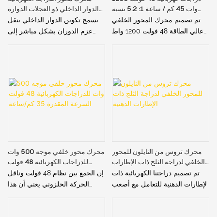
وات 45 كم / ساعة 1: 5.2 نسبة
الدوار الداخلي ذو العجلات الدوارة
محرك خلفي عالي الطاقة
250 وات 36 فولت
تم تصميم محرك المحور الخلفي
يسمح تكوين الدوار الداخلي بنقل
عالي الطاقة 48 فولت 1200 واط
عزم الدوران بشكل مباشر إلى
بمحور 142 مم بدقة، ويتميز بتروس
العجلات، مما يوفر تسارعًا أسرع
فولاذية بلاستيكية متقدمة توفر
وتحكمًا أفضل. سواء كنت تتسلق
توازنًا فائقًا بين المتانة والأداء
التلال شديدة الانحدار أو تتنقل عبر
خفيف الوزن. تم تصميم هذه
حركة المرور في المدينة، فإن
التروس لتحمل عزم الدوران العالي
المحرك يستجيب بسرعة وفعالية
والاستخدام الصارم، مما يضمن
لمدخلاتك
عمرًا أطول وأداءً ثابتًا حتى في
الظروف الصعبة
محرك تروس من النايلون للمحور
محرك محور خلفي موجه 500 وات
الخلفي لدراجة الثلج ذات الإطارات
للدراجات الكهربائية 48 فولت
الدهنية
السرعة المقدرة 35 كم/ساعة
تم تصميم دراجتنا الكهربائية ذات
إن الجمع بين نظام 48 فولت وناقل
الإطارات الدهنية للتعامل مع أصعب
الحركة الحلزوني يعني أن هذا
الظروف، مع محرك محور خلفي
المحرك ليس لديه طاقة عالية
معزز وتروس من الفولاذ
فحسب، بل يتمتع أيضًا بكفاءة عالية.