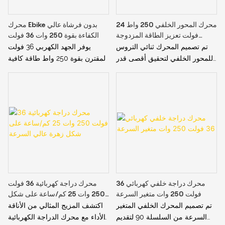
محرك المحور الخلفي 250 واط 24
محرك Ebike بدون فرشاة عالي
فولت تعزيز الطاقة المزدوجة
الكفاءة بقوة 250 وات 36 فولت
للدراجة الإلكترونية
تم تصميم المحرك ثنائي التروس
يوفر الجهد الكهربي 36 فولت
للمحور الخلفي لتحقيق أقصى قدر
المقترن بقوة 250 واط طاقة كافية
من الكفاءة. من خلال توزيع الطاقة
مع الحفاظ على الكفاءة العالية،
بشكل أكثر فعالية بين التروس،
وإطالة عمر البطارية وتقليل تردد
يستخدم المحرك طاقة أقل، مما
الشحن.
يمكن أن يساعد في إطالة عمر
بطارية دراجتك الكهربائية
محرك دراجة خلفي كهربائي 36
محرك دراجة كهربائية 36 فولت
فولت 250 وات متغير السرعة
250 وات 25 كم/ساعة على شكل
زهرة عالي السرعة
تم تصميم المحرك الخلفي المتغير
اكتشف المزيج المثالي من الأناقة
السرعة من السلسلة 90 لتقديم
والأداء مع محرك الدراجة الكهربائية