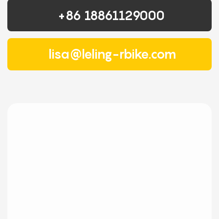
+86 18861129000
lisa@leling-rbike.com