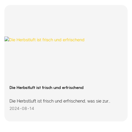
Die Herbstluft ist frisch und erfrischend
Die Herbstluft ist frisch und erfrischend, was sie zur
perfekten Jahreszeit zum Radfahren macht! Die
2024
08
14
Radsportmannschaft des Ko Power Teams ist bereits
aufgebrochen, also lasst uns gemeinsam die Frische und
Vitalität des Herbstes erleben!