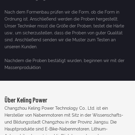
Nach dem Formenbau prüfen wir die Form, ob die Form in
Ordnung ist. Anschließend werden die Proben hergestellt.
Unser Techniker misst die Größe der Proben, testet die Härte
usw., um sicherzustellen, dass die Proben von guter Qualität
sind. Anschließend senden wir die Muster zum Testen an
unseren Kunden.
Nachdem die Proben bestätigt wurden, beginnen wir mit der
Massenproduktion
Über Keling Power
Changzhou Keling Power Technology Co., Ltd. ist ein
Hersteller von Nabenmotoren mit Sitz in der Wissenschafts-
und Bildungsstadt Changzhou in der Provinz Jiangsu. Die
Hauptprodukte sind E-Bike-Nabenmotoren, Lithium-