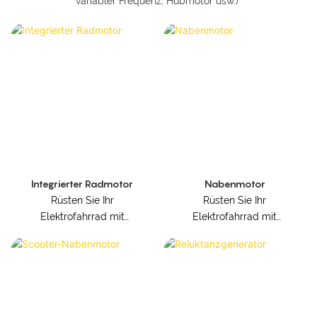
variabler Frequenz, Hubmotor usw.)
Integrierter Radmotor
Nabenmotor
Rüsten Sie Ihr
Rüsten Sie Ihr
Elektrofahrrad mit
Elektrofahrrad mit
unserem
unserem
drehmomentstarken
drehmomentstarken
Hochgeschwindigkeits-
Hochgeschwindigkeits-
Getriebemotor auf, der
Getriebemotor auf, der
speziell für
speziell für
Hinterradnaben
Hinterradnaben