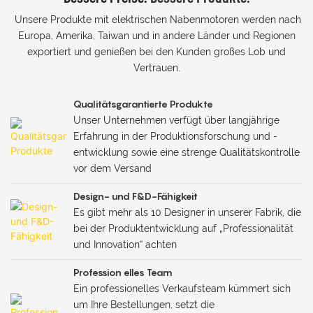
Hinterradnaben
Hinterradnaben
Unsere Produkte mit elektrischen Nabenmotoren werden nach
entwickelt wurde.
entwickelt wurde.
Europa, Amerika, Taiwan und in andere Länder und Regionen
Erhalten Sie
Erhalten Sie
exportiert und genießen bei den Kunden großes Lob und
professionelle Leistung
professionelle Leistung
Vertrauen.
mit unserem bürstenlosen
mit unserem bürstenlosen
Gleichstrommotor. Die
Gleichstrommotor. Die
ultimative Lösung für
ultimative Lösung für
Qualitätsgarantierte Produkte
hohes Drehmoment,
hohes Drehmoment,
Unser Unternehmen verfügt über langjährige
geringe Größe und
geringe Größe und
Erfahrung in der Produktionsforschung und -
Hochgeschwindigkeitsleis
Hochgeschwindigkeitsleis
entwicklung sowie eine strenge Qualitätskontrolle
tung bei
tung bei
vor dem Versand
Hinterradnabenanwendun
Hinterradnabenanwendun
Design- und F&D-Fähigkeit
gen
gen
Es gibt mehr als 10 Designer in unserer Fabrik, die
bei der Produktentwicklung auf „Professionalität
und Innovation“ achten
Profession elles Team
Ein professionelles Verkaufsteam kümmert sich
um Ihre Bestellungen, setzt die