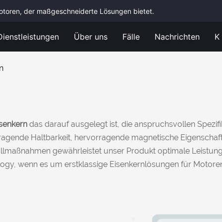
nmotoren, der maßgeschneiderte Lösungen bietet.
Dienstleistungen
Über uns
Fälle
Nachrichten
K
n
senkern
das darauf ausgelegt ist, die anspruchsvollen Spezi
ragende Haltbarkeit, hervorragende magnetische Eigenschaft
llmaßnahmen gewährleistet unser Produkt optimale Leistung 
gy, wenn es um erstklassige Eisenkernlösungen für Motoren g