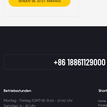
SENDEN SIE JETZT ANFRAGE
+86 18861129000
Betriebsstunden
Short
Montag - Freitag (GMT+8): 8:00 - 17:00 Uhr
Home
Produ
Samstag: 9 - 16 Uhr