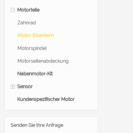
-
Motorteile
Ebike-Nabenmotor
E-Bike-Radmotor
Zahnrad
Scooter-Nabenmotor
Motor-Eisenkern
Laufbandmotor
Motorspindel
Medizinische Motoren
Motorseitenabdeckung
Nabenmotor-Kit
+
Sensor
Kundenspezifischer Motor
Elektrischer Fahrradsensor
Kraftsensoren
Wägezellensensor
Senden Sie Ihre Anfrage