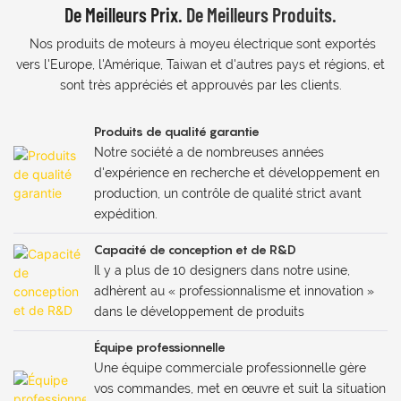
de roue arrière. Obtenez
de roue arrière. Obtenez
De Meilleurs Prix.
De Meilleurs Produits.
des performances de
des performances de
Nos produits de moteurs à moyeu électrique sont exportés
qualité professionnelle
qualité professionnelle
vers l'Europe, l'Amérique, Taiwan et d'autres pays et régions, et
avec notre moteur CC
avec notre moteur CC
sont très appréciés et approuvés par les clients.
sans balais. la solution
sans balais. la solution
ultime pour un couple
ultime pour un couple
élevé, une petite taille et
élevé, une petite taille et
Produits de qualité garantie
des performances à
des performances à
Notre société a de nombreuses années
grande vitesse dans les
grande vitesse dans les
d'expérience en recherche et développement en
applications de moyeu de
applications de moyeu de
production, un contrôle de qualité strict avant
roue arrière
roue arrière
expédition.
Capacité de conception et de R&D
Il y a plus de 10 designers dans notre usine,
adhèrent au « professionnalisme et innovation »
dans le développement de produits
Équipe professionnelle
Une équipe commerciale professionnelle gère
vos commandes, met en œuvre et suit la situation