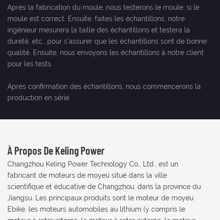
Après la fabrication du moule, nous testerons le moule, si le
moule est correct. Ensuite, faites les échantillons, notre
ingénieur mesurera la taille des échantillons et testera la
dureté, etc., pour s'assurer que les échantillons sont de bonne
qualité. Ensuite, nous envoyons les échantillons à notre client
pour les tests.
Après confirmation des échantillons, nous commencerons la
production en série
À Propos De Keling Power
Changzhou Keling Power Technology Co., Ltd., est un
fabricant de moteurs de moyeu situé dans la ville
scientifique et éducative de Changzhou, dans la province du
Jiangsu. Les principaux produits sont le moteur de moyeu
Ebike, les moteurs automobiles au lithium (y compris le