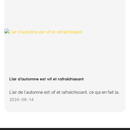
L'air d'automne est vif et rafraîchissant
L’air de l’automne est vif et rafraîchissant, ce qui en fait la
saison idéale pour faire du vélo ! L'équipe cycliste de la Ko
2024
08
14
Power Team est déjà partie, alors vivons ensemble la
fraîcheur et la vitalité de l'automne !