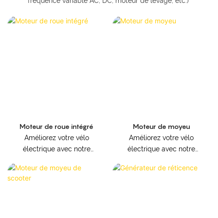
fréquence variable AC, DC, moteur de levage, etc.)
Moteur de roue intégré
Moteur de moyeu
Améliorez votre vélo
Améliorez votre vélo
électrique avec notre
électrique avec notre
moteur à engrenages à
moteur à engrenages à
couple élevé et à grande
couple élevé et à grande
vitesse spécialement
vitesse spécialement
conçu pour les moyeux
conçu pour les moyeux
de roue arrière. Obtenez
de roue arrière. Obtenez
des performances de
des performances de