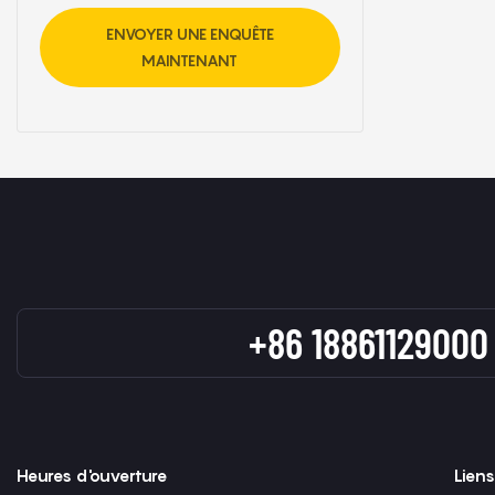
ENVOYER UNE ENQUÊTE
MAINTENANT
+86 18861129000
Heures d'ouverture
Liens