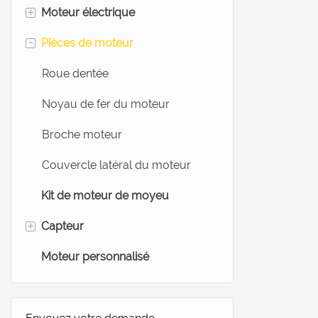
+
Moteur électrique
-
Pièces de moteur
Moteur de moyeu de vélo
électrique
Roue dentée
Moteur de roue de vélo
Noyau de fer du moteur
électrique
Broche moteur
Moteur de moyeu de scooter
Couvercle latéral du moteur
Moteur de tapis roulant
Kit de moteur de moyeu
Moteurs médicaux
+
Capteur
Moteur personnalisé
Capteur de vélo électrique
Capteurs de force
Capteur de cellules de charge