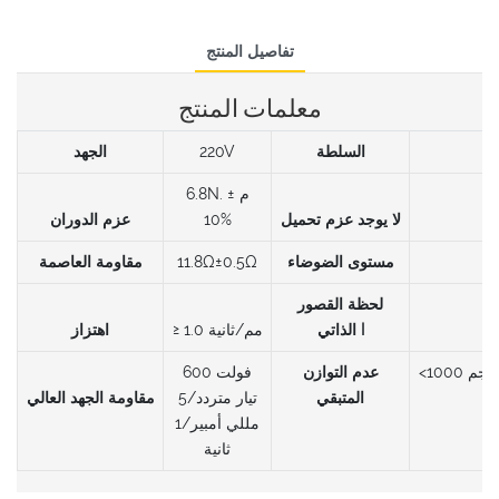
تفاصيل المنتج
معلمات المنتج
3
السلطة
220V
الجهد
م ±
6.8N.
10%
مستوى الضوضاء
11.8Ω±0.5Ω
مقاومة العاصمة
لحظة القصور
الذاتي I
عدم التوازن
600 فولت
المتبقي
تيار متردد/5
مللي أمبير/1
ثانية