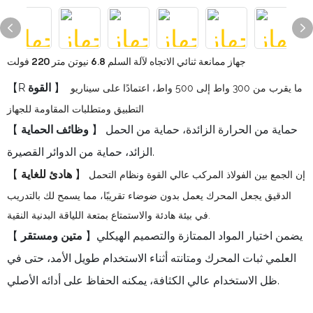
جهاز ممانعة ثنائي الاتجاه لآلة السلم 6.8 نيوتن متر 220 فولت
】
القوة
【R
ما يقرب من 300 واط إلى 500 واط، اعتمادًا على سيناريو
التطبيق ومتطلبات المقاومة للجهاز
】 حماية من الحرارة الزائدة، حماية من الحمل
وظائف الحماية
【
الزائد، حماية من الدوائر القصيرة.
】
هادئ للغاية
【
إن الجمع بين الفولاذ المركب عالي القوة ونظام التحمل
الدقيق يجعل المحرك يعمل بدون ضوضاء تقريبًا، مما يسمح لك بالتدريب
في بيئة هادئة والاستمتاع بمتعة اللياقة البدنية النقية.
】يضمن اختيار المواد الممتازة والتصميم الهيكلي
متين ومستقر
【
العلمي ثبات المحرك ومتانته أثناء الاستخدام طويل الأمد، حتى في
ظل الاستخدام عالي الكثافة، يمكنه الحفاظ على أدائه الأصلي.