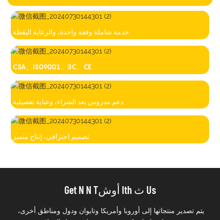
خدمة شاملة وقفة واحدة، والرعاية اليقظة
CSA、IS09001、3C、CE
دعم مدروس بعد الشراء، وعناية تفصيلية
تصميم احترافي، إنتاج متميز
Get N N Tأوش Ith ث Us
يتم تصدير منتجاتها إلى أوروبا وأمريكا وتايوان ودول ومناطق أخرى،