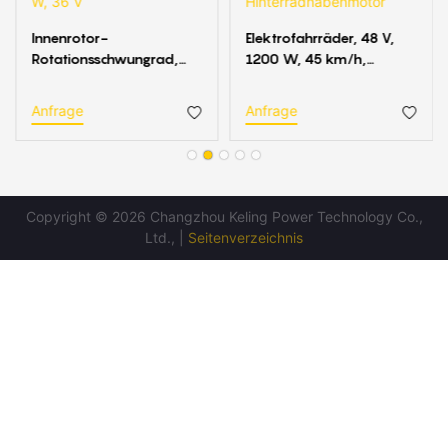
Innenrotor-
Elektrofahrräder, 48 V,
Rotationsschwungrad,
1200 W, 45 km/h,
elektrischer
Übersetzungsverhältnis
Fahrradnabenmotor, 250
1:5,2, leistungsstarker
Anfrage
Anfrage
W, 36 V
Hinterradnabenmotor
Copyright © 2026 Changzhou Keling Power Technology Co.,
Ltd., |
Seitenverzeichnis