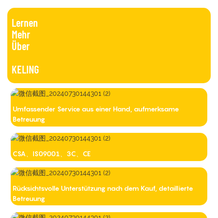
Lernen
Mehr
Über
KELING
Umfassender Service aus einer Hand, aufmerksame
Betreuung
CSA、IS09001、3C、CE
Rücksichtsvolle Unterstützung nach dem Kauf, detaillierte
Betreuung