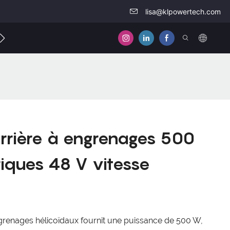
lisa@klpowertech.com
elles
Contactez-nous
rière à engrenages 500
iques 48 V vitesse
renages hélicoïdaux fournit une puissance de 500 W,