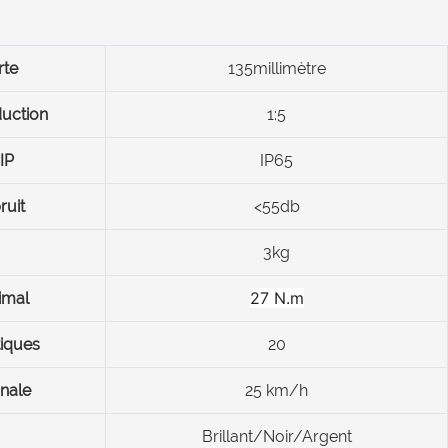
rte
135millimètre
duction
1:5
IP
IP65
ruit
<55db
3kg
27 N.m
imal
iques
20
nale
25 km/h
Brillant/Noir/Argent