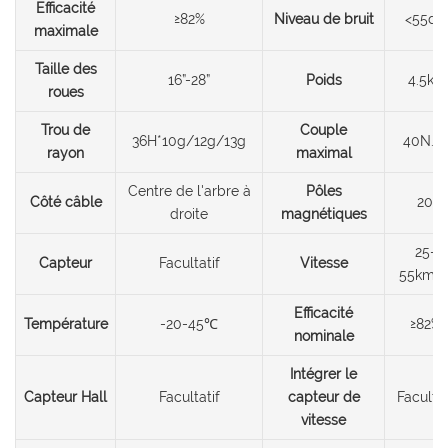
Efficacité
≥82%
Niveau de bruit
<55db
maximale
Taille des
16”-28”
Poids
4.5kg
roues
Trou de
Couple
36H*10g/12g/13g
40N.m
rayon
maximal
Centre de l'arbre à
Pôles
Côté câble
20
droite
magnétiques
25-
Capteur
Facultatif
Vitesse
55km/
Efficacité
Température
-20-45℃
≥82%
nominale
Intégrer le
Capteur Hall
Facultatif
capteur de
Facultat
vitesse