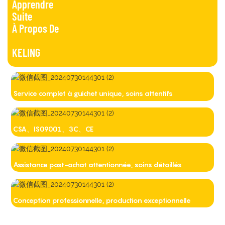
Apprendre
Suite
À Propos De
KELING
Service complet à guichet unique, soins attentifs
CSA、IS09001、3C、CE
Assistance post-achat attentionnée, soins détaillés
Conception professionnelle, production exceptionnelle