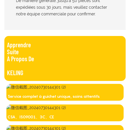
De manière générale, jusqu'à 50 pièces sont
expédiées sous 30 jours, mais veuillez contacter
notre équipe commerciale pour confirmer.
Apprendre
Suite
À Propos De
KELING
Service complet à guichet unique, soins attentifs
CSA、IS09001、3C、CE