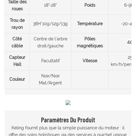
Taille des
18”-28”
Poids
6-9kg
roues
Trou de
36H*10g/12g/13g
Température
-20-4
rayon
Côté
Centre de l'arbre
Pôles
46
câble
droit/gauche
magnétiques
Capteur
25
Facultatif
Vitesse
Hall
km/h/person
Noir/Noir
Couleur
Mat/Argent
Paramètres Du Produit
Keling fournit plus que la simple puissance du moteur : il
offre des soins holistiques via des services à guichet unique.