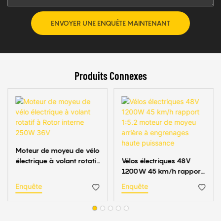
ENVOYER UNE ENQUÊTE MAINTENANT
Produits Connexes
Moteur de moyeu de vélo
électrique à volant rotatif
Vélos électriques 48V
à Rotor interne 250W
1200W 45 km/h rapport
36V
1:5.2 moteur de moyeu
Enquête
Enquête
arrière à engrenages
haute puissance