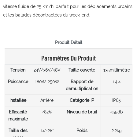
vitesse fluide de 25 km/h, parfait pour les déplacements urbains
et les balades décontractées du week-end.
Produit Détail
Paramètres Du Produit
Tension
24V/36V/48V
Taille ouverte
135millimètre
Puissance
180W-250W
Rapport de
1:4.4
démultiplication
installée
Arrière
Catégorie IP
IP65
Efficacité
≥82%
Niveau de bruit
<55db
maximale
Taille des
14”-28”
Poids
2.2kg